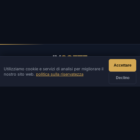
IV
SOFTE
Accettare
Utilizziamo cookie e servizi di analisi per migliorare il
IVSOFTE — negozio di software. Forniamo servizi di
nostro sito web.
politica sulla riservatezza
installazione e lancio di software.
Declino
CONTATTI
Ammin
Chiacchierata
Notizia
Discord
Email
Sviluppo di siti e bot