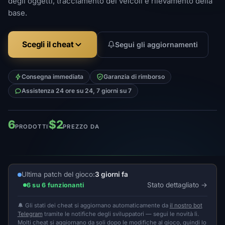
degli oggetti, tracciamento dei veicoli e rilevamento della
base.
Scegli il cheat
Segui gli aggiornamenti
Consegna immediata
Garanzia di rimborso
Assistenza 24 ore su 24, 7 giorni su 7
6
$2
PRODOTTI
PREZZO DA
Ultima patch del gioco:
3 giorni fa
Stato dettagliato
6 su 6 funzionanti
🔔 Gli stati dei cheat si aggiornano automaticamente da
il nostro bot
Telegram
tramite le notifiche degli sviluppatori — segui le novità lì.
Molti cheat si aggiornano da soli dopo le modifiche al gioco, quindi lo