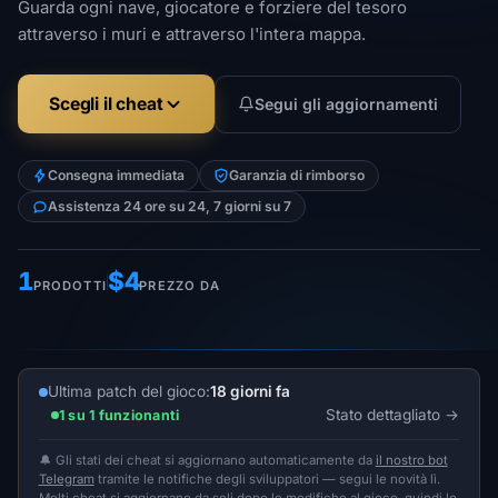
Guarda ogni nave, giocatore e forziere del tesoro
attraverso i muri e attraverso l'intera mappa.
Scegli il cheat
Segui gli aggiornamenti
Consegna immediata
Garanzia di rimborso
Assistenza 24 ore su 24, 7 giorni su 7
1
$4
PRODOTTI
PREZZO DA
Ultima patch del gioco:
18 giorni fa
Stato dettagliato
1 su 1 funzionanti
🔔 Gli stati dei cheat si aggiornano automaticamente da
il nostro bot
Telegram
tramite le notifiche degli sviluppatori — segui le novità lì.
Molti cheat si aggiornano da soli dopo le modifiche al gioco, quindi lo