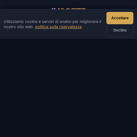
IV
SOFTE
Accettare
Utilizziamo cookie e servizi di analisi per migliorare il
IVSOFTE — negozio di software. Forniamo servizi di
nostro sito web.
politica sulla riservatezza
installazione e lancio di software.
Declino
CONTATTI
Ammin
Chiacchierata
Notizia
Discord
Email
Sviluppo di siti e bot
CATALOGARE
GIOCHI POPOLARI