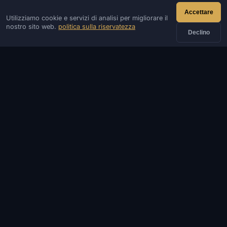
IV
SOFTE
Accettare
Utilizziamo cookie e servizi di analisi per migliorare il
IVSOFTE — negozio di software. Forniamo servizi di
nostro sito web.
politica sulla riservatezza
installazione e lancio di software.
Declino
CONTATTI
Ammin
Chiacchierata
Notizia
Discord
Email
Sviluppo di siti e bot
CATALOGARE
GIOCHI POPOLARI
INFORMAZIONI