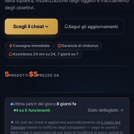
della squadra, visualizzazione degli oggetti e tracciamento
degli obiettivi.
Scegli il cheat
Segui gli aggiornamenti
Consegna immediata
Garanzia di rimborso
Assistenza 24 ore su 24, 7 giorni su 7
5
$5
PRODOTTI
PREZZO DA
Ultima patch del gioco:
8 giorni fa
Stato dettagliato
4 su 5 funzionanti
🔔 Gli stati dei cheat si aggiornano automaticamente da
il nostro bot
Telegram
tramite le notifiche degli sviluppatori — segui le novità lì.
Molti cheat si aggiornano da soli dopo le modifiche al gioco, quindi lo