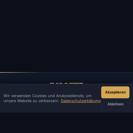
IV
SOFTE
Akzeptieren
Wir verwenden Cookies und Analysedienste, um
IVSOFTE — Software-Shop. Wir bieten Installations- und
unsere Website zu verbessern.
Datenschutzerklärung
Startdienste für Software.
Ablehnen
KONTAKT
Admin
Chat
Neuigkeiten
Discord