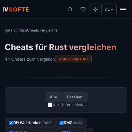
IV
SOFTE
DE
Katalog
/
Rust
/
Cheats vergleichen
Cheats für Rust vergleichen
44 Cheats zum Vergleich
Anti-Cheat: EAC
Alle
Löschen
Nur Unterschiede
DH WallHack
SMG
ab 100₽
ab $4