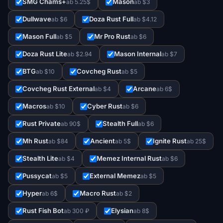
SMG Chams+
Mason
ab 5.25$
ab $3
Dullwave
Doza Rust Full
ab $6
ab $4.12
Mason Full
Mr Pro Rust
ab $5
ab $6
Doza Rust Lite
Mason Internal
ab $2.94
ab $7
BTG
Covcheg Rust
ab $10
ab $5
Covcheg Rust External
Arcane
ab $4
ab 6$
Macros
Cyber Rust
ab $10
ab $6
Rust Private
Stealth Full
ab 90$
ab $6
Mh Rust
Ancient
Ignite Rust
ab $84
ab 5$
ab 25$
Stealth Lite
Memez Internal Rust
ab $4
ab $6
Pussycat
External Memez
ab $5
ab $5
Hyper
Macro Rust
ab 6$
ab $2
Rust Fish Bot
Elysian
ab 300 ₽
ab 8$