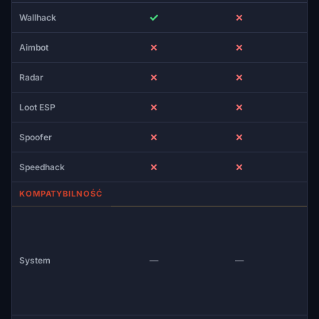
✓
✗
Wallhack
✗
✗
Aimbot
✗
✗
Radar
✗
✗
Loot ESP
✗
✗
Spoofer
✗
✗
Speedhack
KOMPATYBILNOŚĆ
System
—
—