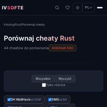
IV
SOFTE
PL
Katalog
/
Rust
/
Porównaj cheaty
Porównaj cheaty Rust
44 cheatów do porównania
Anticheat: EAC
Wszystkie
Wyczyść
Tylko różnice
DH WallHack
SMG
od 100₽
od $4