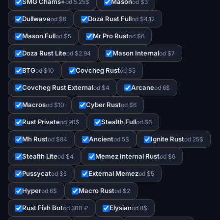
SMG Chams+
Mason
od 5.25$
od $3
Dullwave
Doza Rust Full
od $6
od $4.12
Mason Full
Mr Pro Rust
od $5
od $6
Doza Rust Lite
Mason Internal
od $2.94
od $7
BTG
Covcheg Rust
od $10
od $5
Covcheg Rust External
Arcane
od $4
od 6$
Macros
Cyber Rust
od $10
od $6
Rust Private
Stealth Full
od 90$
od $6
Mh Rust
Ancient
Ignite Rust
od $84
od 5$
od 25$
Stealth Lite
Memez Internal Rust
od $4
od $6
Pussycat
External Memez
od $5
od $5
Hyper
Macro Rust
od 6$
od $2
Rust Fish Bot
Elysian
od 300 ₽
od 8$