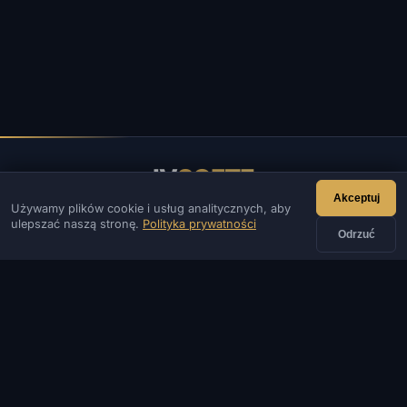
IV
SOFTE
Akceptuj
Używamy plików cookie i usług analitycznych, aby
IVSOFTE — sklep z oprogramowaniem. Świadczymy usługi
ulepszać naszą stronę.
Polityka prywatności
instalacji i uruchamiania oprogramowania.
Odrzuć
KONTAKT
Admin
Czat
Aktualności
Discord
Email
Tworzenie stron i botów