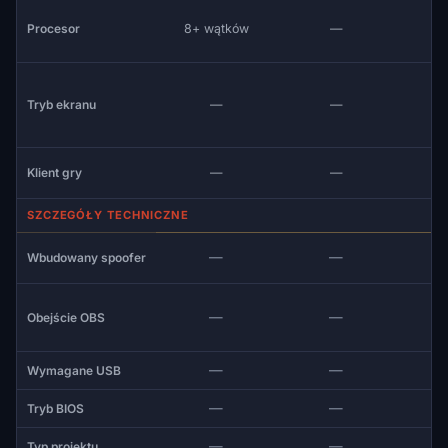
Procesor
8+ wątków
—
Tryb ekranu
—
—
Klient gry
—
—
SZCZEGÓŁY TECHNICZNE
—
—
Wbudowany spoofer
—
—
Obejście OBS
—
—
Wymagane USB
—
—
Tryb BIOS
—
—
Typ projektu