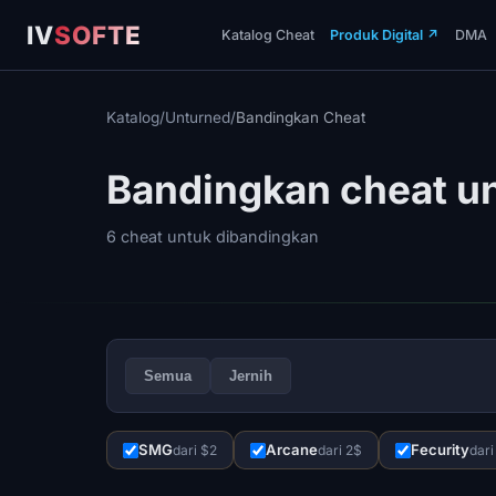
IV
SOFTE
Katalog Cheat
Produk Digital
↗
DMA
Katalog
/
Unturned
/
Bandingkan Cheat
Bandingkan cheat u
6 cheat untuk dibandingkan
Semua
Jernih
SMG
Arcane
Fecurity
dari $2
dari 2$
dari