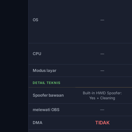
OS
—
CPU
—
Modus layar
—
DETAIL TEKNIS
Built-in HWID Spoofer:
Spoofer bawaan
Yes + Cleaning
melewati OBS
—
TIDAK
DMA