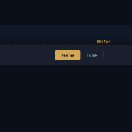
KONTAK
Admin
Mengobrol
Berita
Discord
Email
Terima
Tolak
Pengembangan situs & bot
AYANAN
LEGAL
engembangan situs &
Ketentuan Layanan
ot
Kebijakan Privasi
VSOFTE Pass
Kebijakan Pengembalian
plikasi
Penafian
rogram Afiliasi
Kebijakan Cookie
ntuk Reseller
Pemberitahuan DMCA /
endukung Proyek
IP