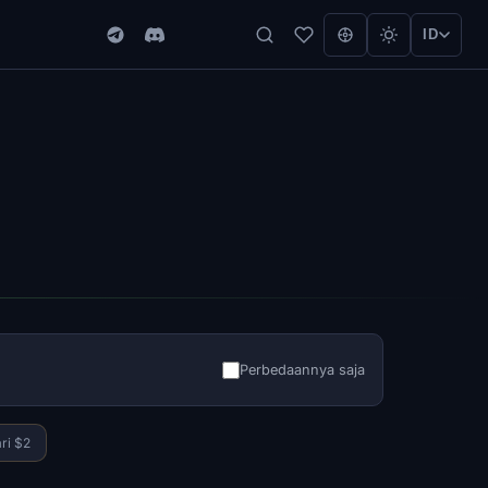
ID
Perbedaannya saja
ri $2