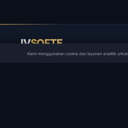
IV
SOFTE
Kami menggunakan cookie dan layanan analitik untu
IVSOFTE — toko perangkat lunak. Kami menyediakan la
instalasi dan peluncuran perangkat lunak.
KATALOG
GAME POPULER
Katalog
PUBG
Cheat Game
Spoofers
Cheat DMA
Rust
Pengembang
ARC Raiders
Penawaran
DayZ
Daftar Keinginan
Arena Breakout Infinite
Pencarian
Escape from Tarkov