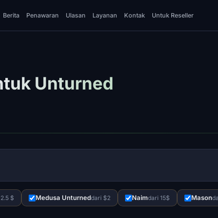
Berita
Penawaran
Ulasan
Layanan
Kontak
Untuk Reseller
ntuk Unturned
Medusa Unturned
Naim
Mason
 2.5 $
dari $2
dari 15$
da