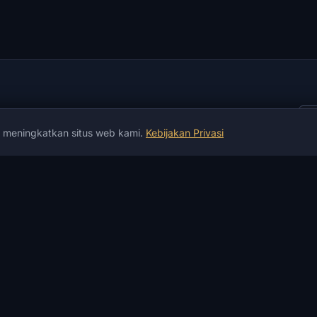
k meningkatkan situs web kami.
Kebijakan Privasi
yanan
INFORMASI
BANTUAN &
L
PEMBAYARAN
Berita
P
Jaminan
Berita Permainan
b
Pembayaran &
Artikel
I
Pengiriman
instruksi
A
Pembayaran P2P
Ulasan
P
Bursa kripto
Status Produk
U
Penukaran uang
Catatan Perubahan
M