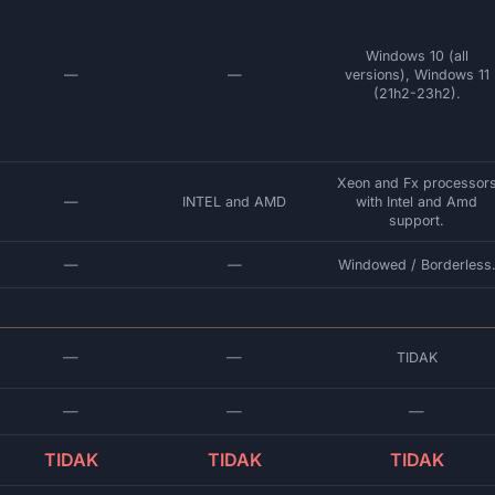
Windows 10 (all
—
—
versions), Windows 11
(21h2-23h2).
Xeon and Fx processor
—
INTEL and AMD
with Intel and Amd
support.
—
—
Windowed / Borderless
—
—
TIDAK
—
—
—
TIDAK
TIDAK
TIDAK