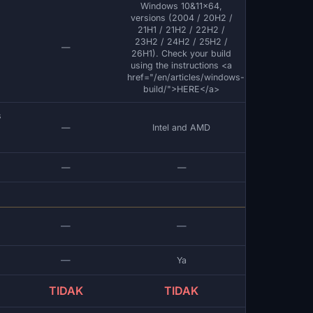
Windows 10&11x64,
versions (2004 / 20H2 /
21H1 / 21H2 / 22H2 /
23H2 / 24H2 / 25H2 /
—
26H1). Check your build
using the instructions <a
href="/en/articles/windows-
build/">HERE</a>
s
—
Intel and AMD
.
—
—
—
—
—
Ya
TIDAK
TIDAK