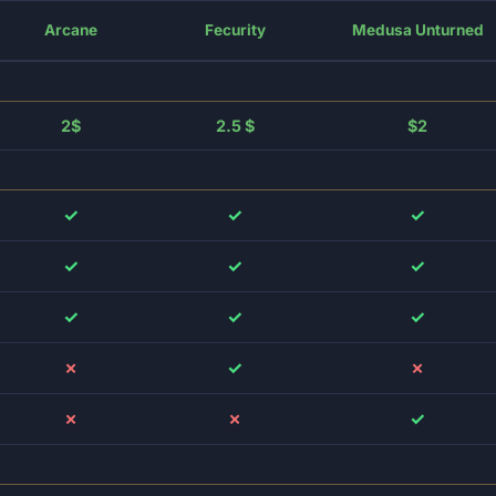
Arcane
Fecurity
Medusa Unturned
2$
2.5 $
$2
✓
✓
✓
✓
✓
✓
✓
✓
✓
✗
✓
✗
✗
✗
✓