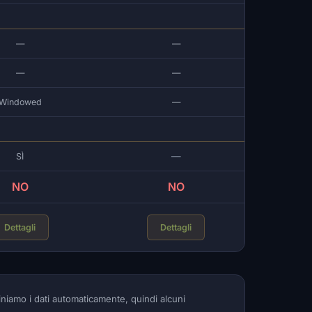
—
—
—
—
Windowed
—
—
SÌ
NO
NO
Dettagli
Dettagli
iniamo i dati automaticamente, quindi alcuni