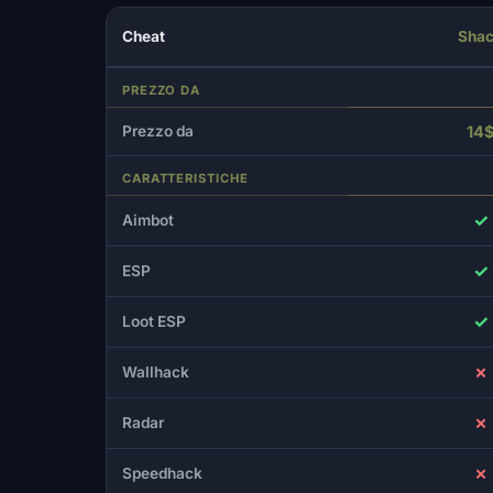
Cheat
Sha
PREZZO DA
Prezzo da
14
CARATTERISTICHE
✓
Aimbot
✓
ESP
✓
Loot ESP
✗
Wallhack
✗
Radar
✗
Speedhack