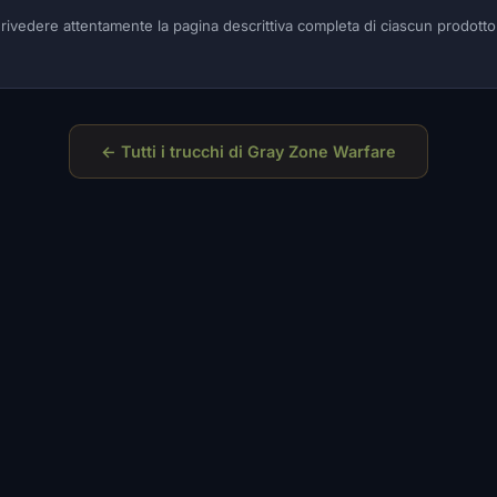
è rivedere attentamente la pagina descrittiva completa di ciascun prodotto
← Tutti i trucchi di Gray Zone Warfare