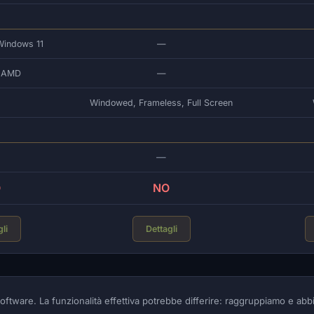
Windows 11
—
d AMD
—
Windowed, Frameless, Full Screen
—
O
NO
li
Dettagli
oftware. La funzionalità effettiva potrebbe differire: raggruppiamo e abb