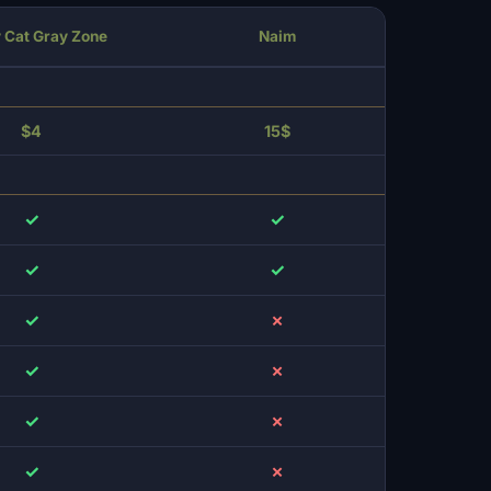
 Cat Gray Zone
Naim
$4
15$
✓
✓
✓
✓
✓
✗
✓
✗
✓
✗
✓
✗