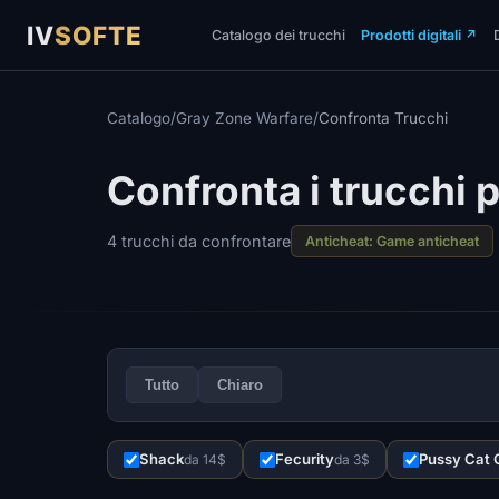
IV
SOFTE
Catalogo dei trucchi
Prodotti digitali
↗
Catalogo
/
Gray Zone Warfare
/
Confronta Trucchi
Confronta i trucchi 
4 trucchi da confrontare
Anticheat: Game anticheat
Tutto
Chiaro
Shack
Fecurity
Pussy Cat 
da 14$
da 3$