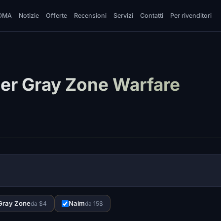
DMA
Notizie
Offerte
Recensioni
Servizi
Contatti
Per rivenditori
per Gray Zone Warfare
Gray Zone
Naim
da $4
da 15$