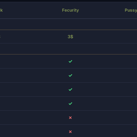
ck
Fecurity
Pussy
$
3$
✓
✓
✓
✓
✗
✗